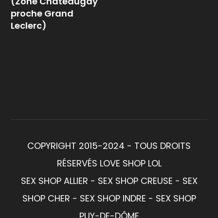
(Zone Châteaugay
proche Grand
Leclerc)
COPYRIGHT 2015-2024 - TOUS DROITS
RÉSERVÉS LOVE SHOP LOL
SEX SHOP ALLIER - SEX SHOP CREUSE - SEX
SHOP CHER - SEX SHOP INDRE - SEX SHOP
PUY-DE-DÔME