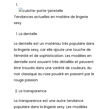
Tendances actuelles en matière de lingerie
sexy
La dentelle
La dentelle est un matériau très populaire dans
la lingerie sexy, car elle ajoute une touche de
féminité et de sophistication. Les modèles en
dentelle sont souvent très détaillés et peuvent
être trouvés dans une variété de couleurs, du
noir classique au rose poudré en passant par le
rouge passion.
La transparence
La transparence est une autre tendance
populaire dans la lingerie sexy. Les modèles