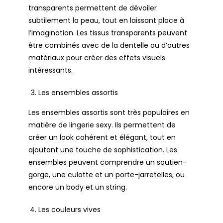
transparents permettent de dévoiler
subtilement la peau, tout en laissant place à
l’imagination. Les tissus transparents peuvent
être combinés avec de la dentelle ou d’autres
matériaux pour créer des effets visuels
intéressants.
Les ensembles assortis
Les ensembles assortis sont très populaires en
matière de lingerie sexy. Ils permettent de
créer un look cohérent et élégant, tout en
ajoutant une touche de sophistication. Les
ensembles peuvent comprendre un soutien-
gorge, une culotte et un porte-jarretelles, ou
encore un body et un string.
Les couleurs vives